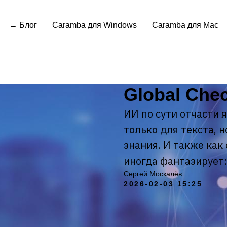
← Блог
Caramba для Windows
Caramba для Mac
Global Che
ИИ по сути отчасти 
только для текста, н
знания. И также как
иногда фантазирует:
Сергей Москалёв
2026-02-03 15:25