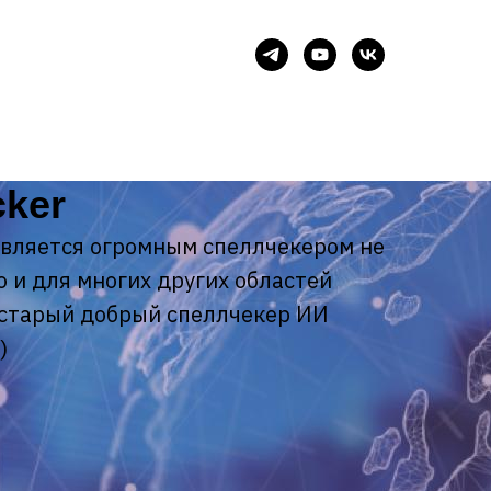
cker
является огромным спеллчекером не
о и для многих других областей
 старый добрый спеллчекер ИИ
)